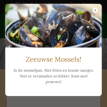
Koffie, lunch, borrel, diner, vergaderen, feesten,
trouwerijen & catering
Zeeuwse Mossels!
In de mosselpan. Met frites en koude sausjes.
Niet te versmaden zo lekker. Kom snel
Kindermenu / Kinderkaart
proeven!