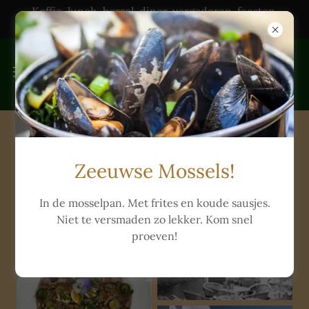
Koffie, lunch, borrel, diner, vergaderen, feesten,
trouwerijen & catering
Foto album
Zeeuwse Mossels!
In de mosselpan. Met frites en koude sausjes.
Niet te versmaden zo lekker. Kom snel
proeven!