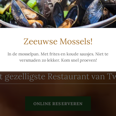
Zeeuwse Mossels!
0 546 70 68 68
In de mosselpan. Met frites en koude sausjes. Niet te
versmaden zo lekker. Kom snel proeven!
Eten, drinken, feesten & meer
t gezelligste Restaurant van 
ONLINE RESERVEREN